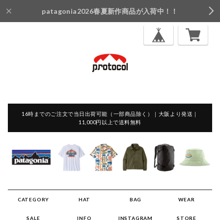
patagonia2026春夏新作商品が入荷中！！
16時までのご注文で当日出荷可能（一部商品除く）｜大阪より発送｜
11,000円以上で送料無料
CATEGORY
HAT
BAG
WEAR
SALE
INFO
INSTAGRAM
STORE